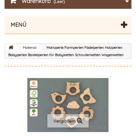
Warenkorb
(Leer)
MENÜ
Material
Motivperle Formperlen Fädelperlen Holzperlen
Babyperlen Bastelperlen für Babyketten Schnullerketten Wagenketten
Vergrößern