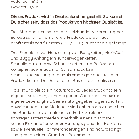
Fädelloch: Ø 3 mm
Gewicht: 0,9 g
Dieses Produkt wird in Deutschland hergestellt. So kannst
Du sicher sein, dass das Produkt von höchster Qualität ist.
Das Ahornholz entspricht der Holzhandelsverordnung der
Europäischen Union und die Produkte werden aus
größtenteils zertifiziertem (FSC/PEFC) Buchenholz gefertigt.
Das Produkt ist zur Herstellung von Babyketten, Maxi-Cosi
und Buggy Anhängern, Kinderwagenketten,
Schnullerhaltern bzw. Schnullerketten und Beißketten
konzipiert sowie auch für Stillschmuck bzw.
Schmuckherstellung oder Makramee geeignet. Mit dem
Produkt kannst Du Deine tollen Bastelideen realisieren.
Holz ist und bleibt ein Naturprodukt. Jedes Stück hat sein
eigenes Aussehen, seinen eigenen Charakter und seine
eigene Lebendigkeit. Seine naturgegeben Eigenschaften,
Abweichungen und Merkmale sind daher stets zu beachten.
Die Bandbreite von natürlichen Farb-, Struktur- und
sonstigen Unterschieden innerhalb einer Holzart stellt
keinen Reklamations- oder Haftungsgrund dar. Holzfehler
sowie eventuelle Formveränderungen sind naturbedingt
und geben keinen Grund zur Reklamation.