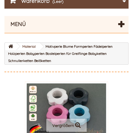
Warenkorb
(Leer)
MENÜ
Material
Motivperle Blume Formperlen Fädelperlen
Holzperlen Babyperlen Bastelperlen für Greiflinge Babyketten
Schnullerketten Beißketten
Vergrößern