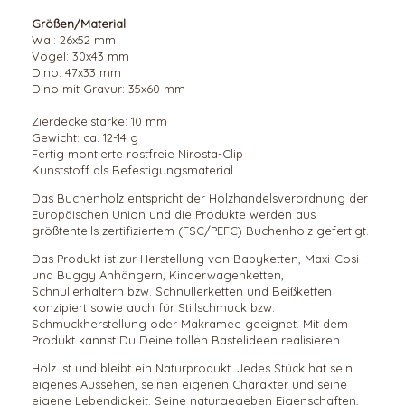
Größen/Material
Wal: 26x52 mm
Vogel: 30x43 mm
Dino: 47x33 mm
Dino mit Gravur: 35x60 mm
Zierdeckelstärke: 10 mm
Gewicht: ca. 12-14 g
Fertig montierte rostfreie Nirosta-Clip
Kunststoff als Befestigungsmaterial
Das Buchenholz entspricht der Holzhandelsverordnung der
Europäischen Union und die Produkte werden aus
größtenteils zertifiziertem (FSC/PEFC) Buchenholz gefertigt.
Das Produkt ist zur Herstellung von Babyketten, Maxi-Cosi
und Buggy Anhängern, Kinderwagenketten,
Schnullerhaltern bzw. Schnullerketten und Beißketten
konzipiert sowie auch für Stillschmuck bzw.
Schmuckherstellung oder Makramee geeignet. Mit dem
Produkt kannst Du Deine tollen Bastelideen realisieren.
Holz ist und bleibt ein Naturprodukt. Jedes Stück hat sein
eigenes Aussehen, seinen eigenen Charakter und seine
eigene Lebendigkeit. Seine naturgegeben Eigenschaften,