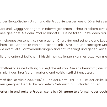
der Europäischen Union und die Produkte werden aus größtenteils zert
-Cosi und Buggy Anhängern, Kinderwagenketten, Schnullerhaltern bzw. S
ee geeignet. Mit dem Produkt kannst Du Deine tollen Bastelideen reali
t sein eigenes Aussehen, seinen eigenen Charakter und seine eigene Le
n. Die Bandbreite von natürlichen Farb-, Struktur- und sonstigen Unter
owie eventuelle Formveränderungen sind naturbedingt und geben keine
afie und unterschiedlichen Bildschirmeinstellungen kann es dazu komme
ass Stoffdekor keine Haftung für jegliche Art von Risiken übernimmt,
n nicht aus ihrer Verantwortung und Aufsichtspflicht entlassen.
mäß der Richtlinie 2009/48/EG und der Norm DIN EN 71-1 ist der Artikel
Jahren geeignet! Den Artikel vor jedem Gebrauch auf Schäden prüfen!
efertermin und weitere Fragen stehe ich Dir gerne telefonisch oder auc