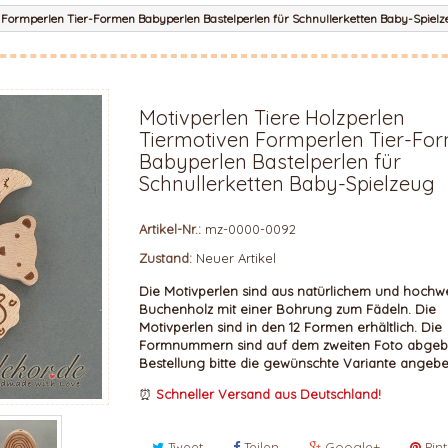
n Formperlen Tier-Formen Babyperlen Bastelperlen für Schnullerketten Baby-Spiel
Motivperlen Tiere Holzperlen
Tiermotiven Formperlen Tier-Fo
Babyperlen Bastelperlen für
Schnullerketten Baby-Spielzeug
Artikel-Nr.:
mz-0000-0092
Zustand:
Neuer Artikel
Die
Motivperlen sind aus natürlichem und hochw
Buchenholz mit einer Bohrung zum Fädeln.
Die
Motivperlen sind in den 12 Formen erhältlich.
Die
Formnummern sind auf dem zweiten Foto abgebi
Bestellung bitte die gewünschte Variante angeb
⏰
Schneller Versand aus Deutschland!
Tweet
Teilen
Google+
Pint