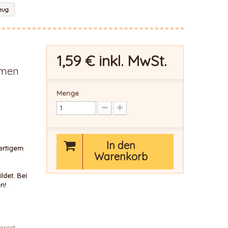
zeug
1,59 €
inkl. MwSt.
rmen
Menge
In den
ertigem
Warenkorb
ldet.
Bei
en!
erest