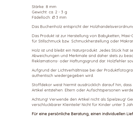
Stärke: 8 mm
Gewicht: ca. 2 - 3 g
Fädelloch: Ø 3 mm
Das Buchenholz entspricht der Holzhandelsverordnung 
Das Produkt ist zur Herstellung von Babyketten, Maxi
für Stillschmuck bzw. Schmuckherstellung oder Makram
Holz ist und bleibt ein Naturprodukt. Jedes Stück ha
Abweichungen und Merkmale sind daher stets zu beachte
Reklamations- oder Haftungsgrund dar. Holzfehler s
Aufgrund der Lichtverhältnisse bei der Produktfotogr
authentisch wiedergegeben wird.
Stoffdekor weist hiermit ausdrücklich darauf hin, d
Artikel entstehen. Eltern oder Aufsichtspersonen werde
Achtung! Verwende den Artikel nicht als Spielzeug! Ge
verschluckbarer Kleinteile! Nicht für Kinder unter 3 
Für eine persönliche Beratung, einen individuellen Li