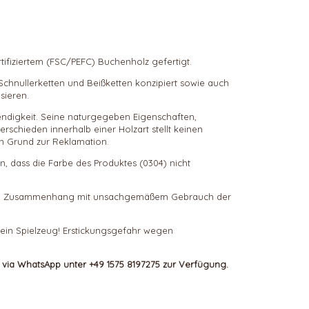
ifiziertem (FSC/PEFC) Buchenholz gefertigt.
chnullerketten und Beißketten konzipiert sowie auch
sieren.
bendigkeit. Seine naturgegeben Eigenschaften,
schieden innerhalb einer Holzart stellt keinen
n Grund zur Reklamation.
n, dass die Farbe des Produktes (
0304
) nicht
 die im Zusammenhang mit unsachgemäßem Gebrauch der
 kein Spielzeug! Erstickungsgefahr wegen
h via WhatsApp unter +49 1575 8197275 zur Verfügung.