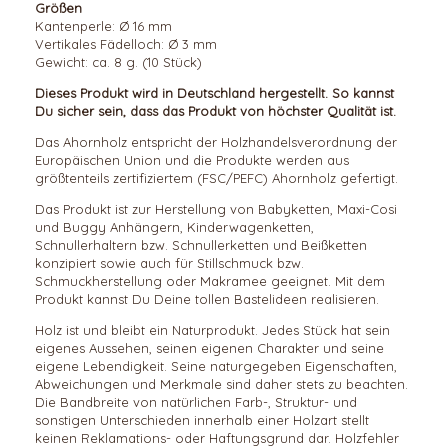
Größen
Kantenperle: Ø 16 mm
Vertikales Fädelloch: Ø 3 mm
Gewicht: ca. 8 g. (10 Stück)
Dieses Produkt wird in Deutschland hergestellt. So kannst
Du sicher sein, dass das Produkt von höchster Qualität ist.
Das Ahornholz entspricht der Holzhandelsverordnung der
Europäischen Union und die Produkte werden aus
größtenteils zertifiziertem (FSC/PEFC) Ahornholz gefertigt.
Das Produkt ist zur Herstellung von Babyketten, Maxi-Cosi
und Buggy Anhängern, Kinderwagenketten,
Schnullerhaltern bzw. Schnullerketten und Beißketten
konzipiert sowie auch für Stillschmuck bzw.
Schmuckherstellung oder Makramee geeignet. Mit dem
Produkt kannst Du Deine tollen Bastelideen realisieren.
Holz ist und bleibt ein Naturprodukt. Jedes Stück hat sein
eigenes Aussehen, seinen eigenen Charakter und seine
eigene Lebendigkeit. Seine naturgegeben Eigenschaften,
Abweichungen und Merkmale sind daher stets zu beachten.
Die Bandbreite von natürlichen Farb-, Struktur- und
sonstigen Unterschieden innerhalb einer Holzart stellt
keinen Reklamations- oder Haftungsgrund dar. Holzfehler