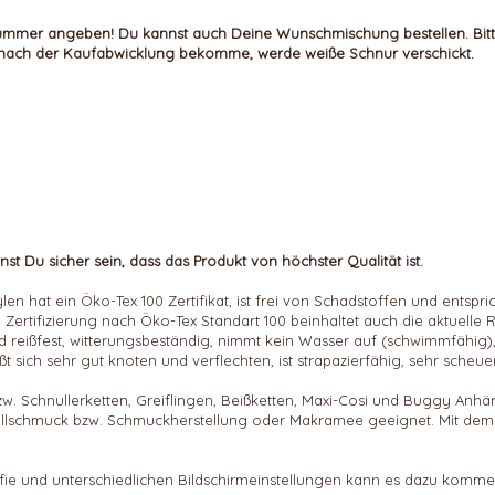
bnummer angeben!
Du kannst auch Deine Wunschmischung bestellen. Bit
kt nach der Kaufabwicklung bekomme, werde weiße Schnur verschickt.
st Du sicher sein, dass das Produkt von höchster Qualität ist.
n hat ein Öko-Tex 100 Zertifikat, ist frei von Schadstoffen und entspri
 Zertifizierung nach Öko-Tex Standart 100 beinhaltet auch die aktuell
nd reißfest, witterungsbeständig, nimmt kein Wasser auf (schwimmfähig)
läßt sich sehr gut knoten und verflechten, ist strapazierfähig, sehr scheue
 bzw. Schnullerketten, Greiflingen, Beißketten, Maxi-Cosi und Buggy A
illschmuck bzw. Schmuckherstellung oder Makramee geeignet. Mit dem 
afie und unterschiedlichen Bildschirmeinstellungen kann es dazu kommen