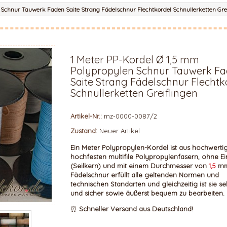
 Schnur Tauwerk Faden Saite Strang Fädelschnur Flechtkordel Schnullerketten Gre
1 Meter PP-Kordel Ø 1,5 mm
Polypropylen Schnur Tauwerk F
Saite Strang Fädelschnur Flechtk
Schnullerketten Greiflingen
Artikel-Nr.:
mz-0000-0087/2
Zustand:
Neuer Artikel
Ein Meter Polypropylen-Kordel ist aus hochwerti
hochfesten multifile Polypropylenfasern, ohne E
(Seilkern) und mit einem Durchmesser von
1,5
mm.
Fädelschnur erfüllt alle geltenden Normen und
technischen Standarten und gleichzeitig ist sie se
und sicher sowie äußerst bequem zu bearbeiten.
⏰
Schneller Versand aus Deutschland!