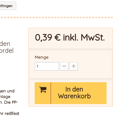
iflingen
0,39 €
inkl. MwSt.
aden
ordel
Menge
In den
gen und
Warenkorb
inlage
 Die PP-
hr reißfest