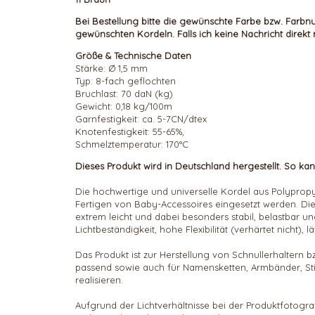
Bei Bestellung bitte die gewünschte Farbe bzw. Far
gewünschten Kordeln.
Falls ich keine Nachricht dire
Größe & Technische Daten
Stärke: Ø 1,5 mm
Typ: 8-fach geflochten
Bruchlast: 70 daN (kg)
Gewicht: 0,18 kg/100m
Garnfestigkeit: ca. 5-7CN/dtex
Knotenfestigkeit: 55-65%,
Schmelztemperatur: 170°C
Dieses Produkt wird in Deutschland hergestellt. So kann
Die hochwertige und universelle Kordel aus Polypropyle
Fertigen von Baby-Accessoires eingesetzt werden. Die
extrem leicht und dabei besonders stabil, belastbar u
Lichtbeständigkeit, hohe Flexibilität (verhärtet nicht), 
Das Produkt ist zur Herstellung von Schnullerhaltern
passend sowie auch für Namensketten, Armbänder, St
realisieren.
Aufgrund der Lichtverhältnisse bei der Produktfotogr