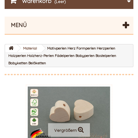
Warenkorb
(Leer)
MENÜ
Material
Motivperlen Herz Formperlen Herzperlen
Holzperlen Holzherz-Perlen Fädelperlen Babyperlen Bastelperlen
Babyketten Beißketten
Vergrößern